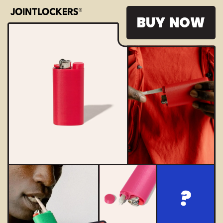
B
U
Y
N
O
W
?